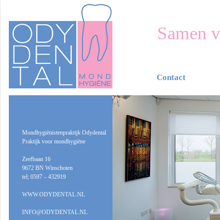
Samen v
Contact
Mondhygiënistenpraktijk Odydental
Praktijk voor mondhygiëne
Zeefbaan 16
9672 BN Winschoten
tel; 0597 – 432919
WWW.ODYDENTAL.NL
INFO@ODYDENTAL.NL