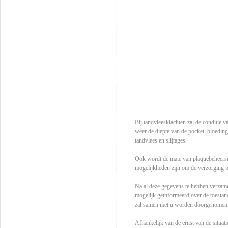
Bij tandvleesklachten zal de conditie 
weer de diepte van de pocket, bloeding
tandvlees en slijtages.
Ook wordt de mate van plaquebeheersin
mogelijkheden zijn om de verzorging t
Na al deze gegevens te hebben verzame
mogelijk geïnformeerd over de toestan
zal samen met u worden doorgenomen
Afhankelijk van de ernst van de situat