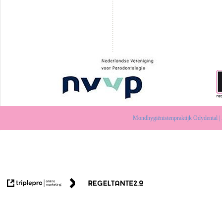
Mondhygiënistenpraktijk Odydental |