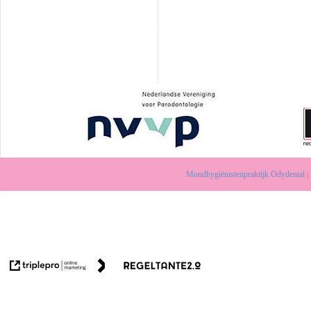
Mondhygiënistenpraktijk Odydental |