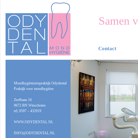
Samen v
Contact
Mondhygiënistenpraktijk Odydental
Praktijk voor mondhygiëne
Zeefbaan 16
9672 BN Winschoten
tel; 0597 – 432919
WWW.ODYDENTAL.NL
INFO@ODYDENTAL.NL